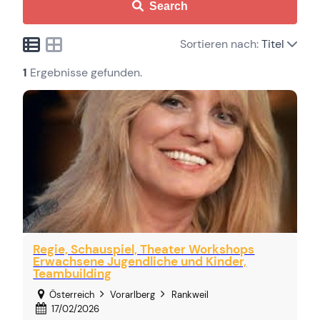
Search
Sortieren nach:
Titel
1
Ergebnisse gefunden.
Regie, Schauspiel, Theater Workshops
Erwachsene Jugendliche und Kinder,
Teambuilding
Österreich
Vorarlberg
Rankweil
17/02/2026