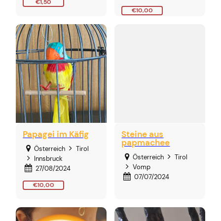
€1,50
€10,00
Papagei im Käfig
Steine aus
papmachee
Österreich
Tirol
Österreich
Tirol
Innsbruck
Vomp
27/08/2024
07/07/2024
€10,00