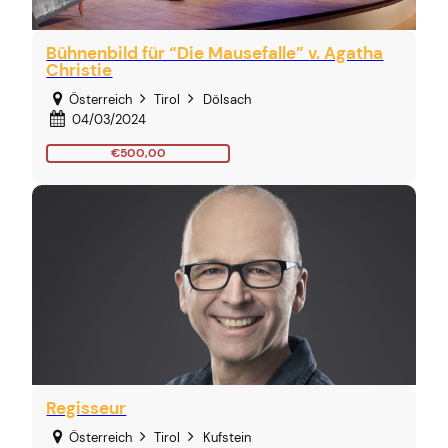
Bühnenbild für “Die Mausefalle” v. Agatha
Christie
Österreich
Tirol
Dölsach
04/03/2024
€500,00
Regisseur
Österreich
Tirol
Kufstein