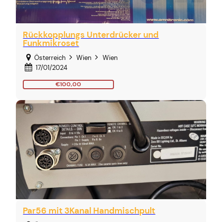
Rückkopplungs Unterdrücker und
Funkmikroset
Österreich
Wien
Wien
17/01/2024
€100,00
Par56 mit 3Kanal Handmischpult