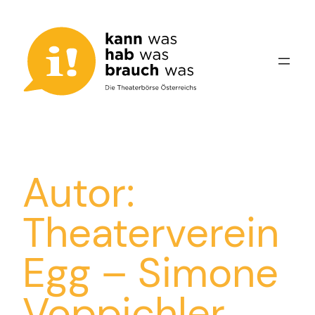
Zum
Inhalt
springen
Autor:
Theaterverein
Egg – Simone
Voppichler