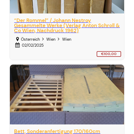
“Der Rommel” / Johann Nestroy
Gesammelte Werke (Verlag Anton Schroll &
Co Wien, Nachdruck 1962)
Österreich
Wien
Wien
02/02/2025
€100,00
Bett, Sonderanfertigung 170/160cm