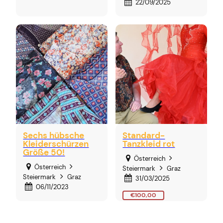
22/09/2025
Sechs hübsche
Standard-
Kleiderschürzen
Tanzkleid rot
Größe 50!
Österreich
Österreich
Steiermark
Graz
Steiermark
Graz
31/03/2025
06/11/2023
€100,00