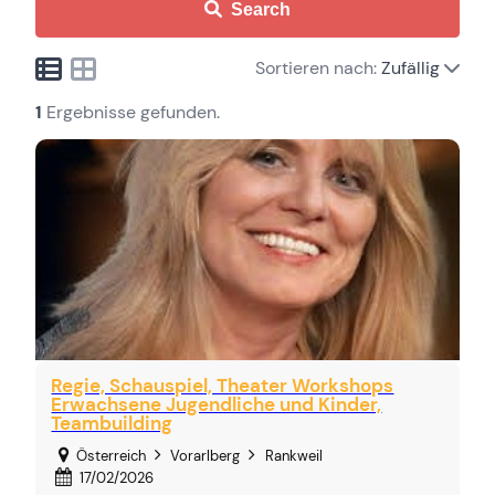
Search
Sortieren nach:
Zufällig
1
Ergebnisse gefunden.
Regie, Schauspiel, Theater Workshops
Erwachsene Jugendliche und Kinder,
Teambuilding
Österreich
Vorarlberg
Rankweil
17/02/2026