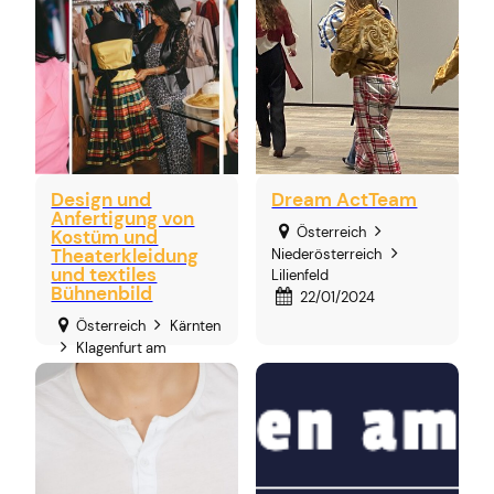
Design und
Dream ActTeam
Anfertigung von
Österreich
Kostüm und
Theaterkleidung
Niederösterreich
und textiles
Lilienfeld
Bühnenbild
22/01/2024
Österreich
Kärnten
Klagenfurt am
Wörthersee
27/01/2024