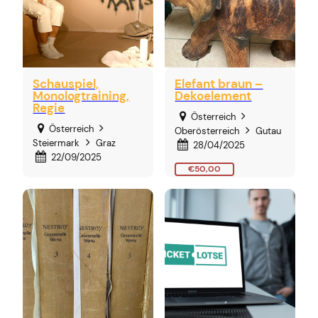
Schauspiel,
Elefant braun –
Monologtraining,
Dekoelement
Regie
Österreich
Österreich
Oberösterreich
Gutau
Steiermark
Graz
28/04/2025
22/09/2025
€50,00