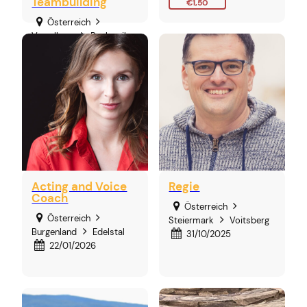
Teambuilding
€1,50
Österreich
Vorarlberg
Rankweil
17/02/2026
Acting and Voice
Regie
Coach
Österreich
Österreich
Steiermark
Voitsberg
Burgenland
Edelstal
31/10/2025
22/01/2026