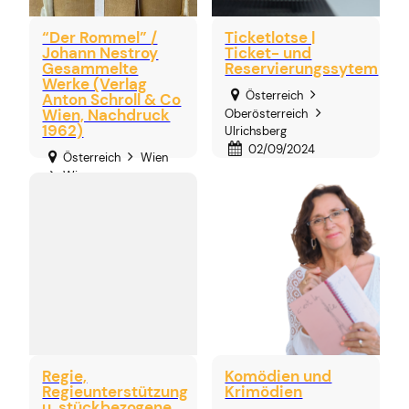
“Der Rommel” /
Ticketlotse |
Johann Nestroy
Ticket- und
Gesammelte
Reservierungssytem
Werke (Verlag
Österreich
Anton Schroll & Co
Wien, Nachdruck
Oberösterreich
1962)
Ulrichsberg
02/09/2024
Österreich
Wien
Wien
02/02/2025
€100,00
Regie,
Komödien und
Regieunterstützung
Krimödien
u. stückbezogene