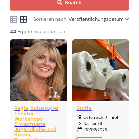
Search
Sortieren nach:
Veröffentlichungsdatum
44
Ergebnisse gefunden.
Regie, Schauspiel,
Stoffe
Theater
Österreich
Tirol
Workshops
Erwachsene
Nassereith
Jugendliche und
09/02/2026
Kinder,