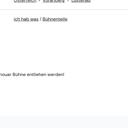
Österreich
Vorarlberg
Lustenau
ich hab was
/
Bühnenteile
hnouar Bühne entliehen werden!