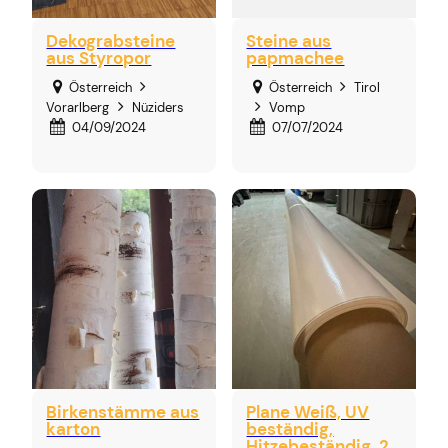
Dekograbsteine
Steine aus
aus Styropor
papmachee
Österreich
Österreich
Tirol
Vorarlberg
Nüziders
Vomp
04/09/2024
07/07/2024
Birkenstämme aus
Plane Weiß, UV
karton
beständig,
Hitzebeständig, 2