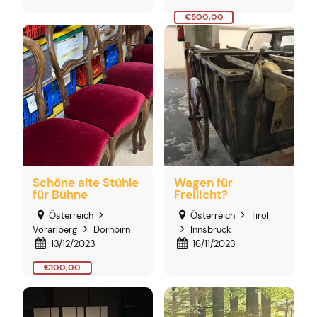
€500,00
Schöne alte Stühle
Wagen für
für Bühne
Freilicht?
Österreich
Österreich
Tirol
Vorarlberg
Dornbirn
Innsbruck
13/12/2023
16/11/2023
€100,00