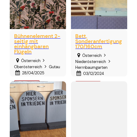
Bühnenelement 2-
Bett,
seitig mit
Sonderanfertigung
einhängbaren
170/160cm
Flügeln
Österreich
Österreich
Niederösterreich
Oberösterreich
Gutau
Herrnbaumgarten
28/04/2025
03/12/2024
€50,00
€100,00