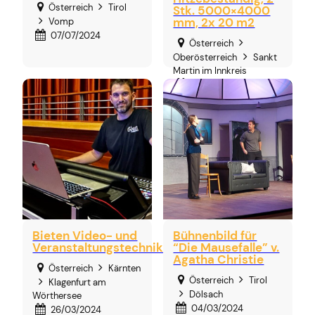
Österreich
Tirol
Stk. 5000×4000
mm, 2x 20 m2
Vomp
07/07/2024
Österreich
Oberösterreich
Sankt
Martin im Innkreis
27/04/2024
Bieten Video- und
Bühnenbild für
Veranstaltungstechnik
“Die Mausefalle” v.
Agatha Christie
Österreich
Kärnten
Österreich
Tirol
Klagenfurt am
Dölsach
Wörthersee
04/03/2024
26/03/2024