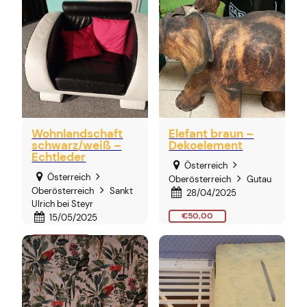
Wohnlandschaft
Elefant braun –
schwarz/weiß –
Dekoelement
Echtleder
Österreich
Österreich
Oberösterreich
Gutau
Oberösterreich
Sankt
28/04/2025
Ulrich bei Steyr
€50,00
15/05/2025
€50,00