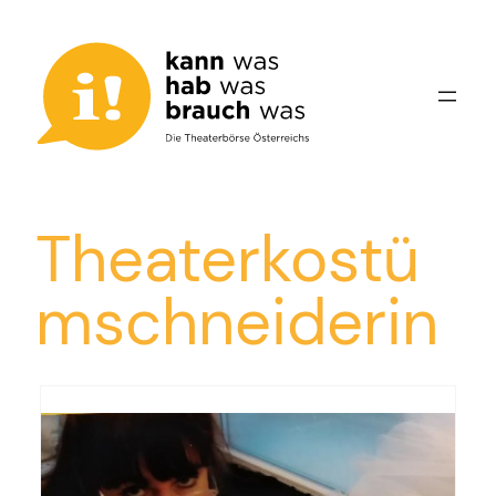
Zum
Inhalt
springen
Theaterkostü
mschneiderin