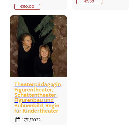
€1,50
€50,00
Theaterpädagogin,
Figurentheater,
Schattentheater ,
Figurenbau und
Bühnenbild, Regie
für Kindertheater
17/11/2022