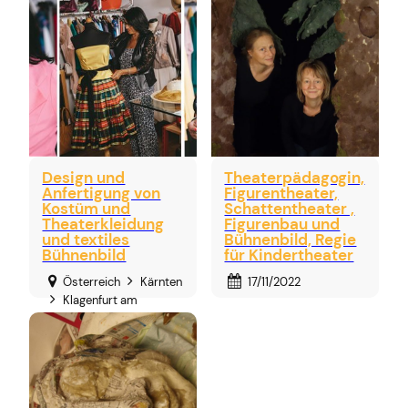
Design und
Theaterpädagogin,
Anfertigung von
Figurentheater,
Kostüm und
Schattentheater ,
Theaterkleidung
Figurenbau und
und textiles
Bühnenbild, Regie
Bühnenbild
für Kindertheater
Österreich
Kärnten
17/11/2022
Klagenfurt am
Wörthersee
27/01/2024