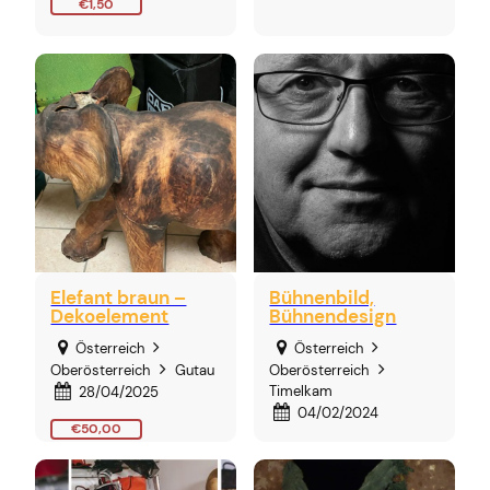
€1,50
Elefant braun –
Bühnenbild,
Dekoelement
Bühnendesign
Österreich
Österreich
Oberösterreich
Gutau
Oberösterreich
Timelkam
28/04/2025
04/02/2024
€50,00