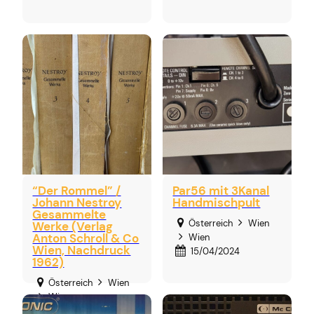
“Der Rommel” /
Par56 mit 3Kanal
Johann Nestroy
Handmischpult
Gesammelte
Österreich
Wien
Werke (Verlag
Anton Schroll & Co
Wien
Wien, Nachdruck
15/04/2024
1962)
Österreich
Wien
Wien
02/02/2025