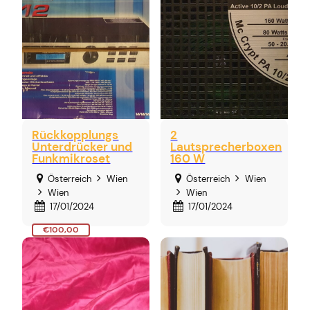
€100,00
Rückkopplungs
2
Unterdrücker und
Lautsprecherboxen
Funkmikroset
160 W
Österreich
Wien
Österreich
Wien
Wien
Wien
17/01/2024
17/01/2024
€100,00