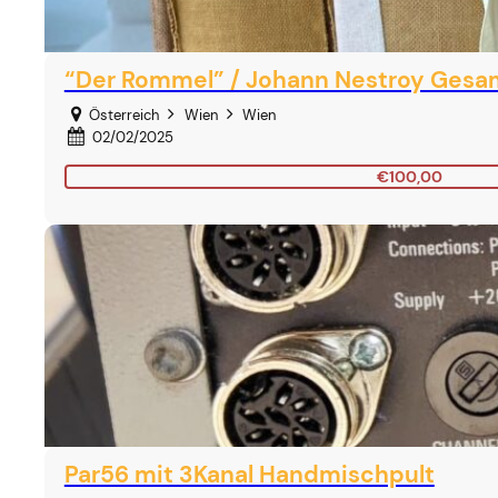
“Der Rommel” / Johann Nestroy Gesam
Österreich
Wien
Wien
02/02/2025
€100,00
Par56 mit 3Kanal Handmischpult