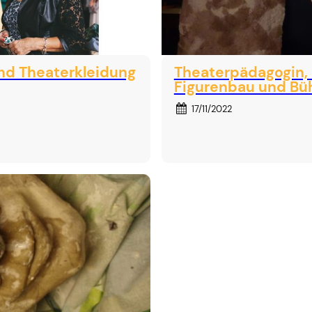
nd Theaterkleidung
Theaterpädagogin, 
Figurenbau und Büh
17/11/2022