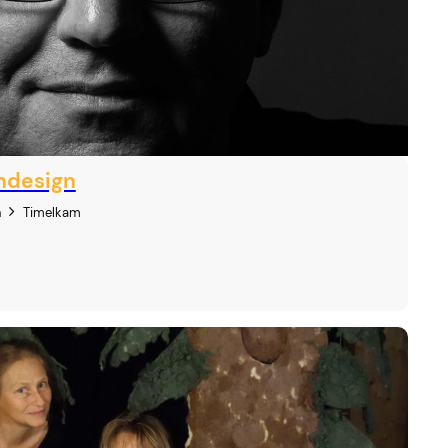
ndesign
h
Timelkam