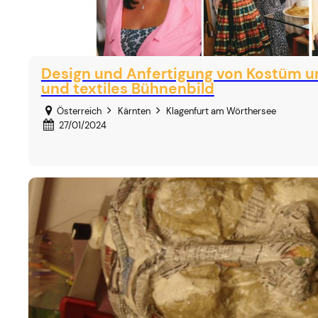
Design und Anfertigung von Kostüm u
und textiles Bühnenbild
Österreich
Kärnten
Klagenfurt am Wörthersee
27/01/2024